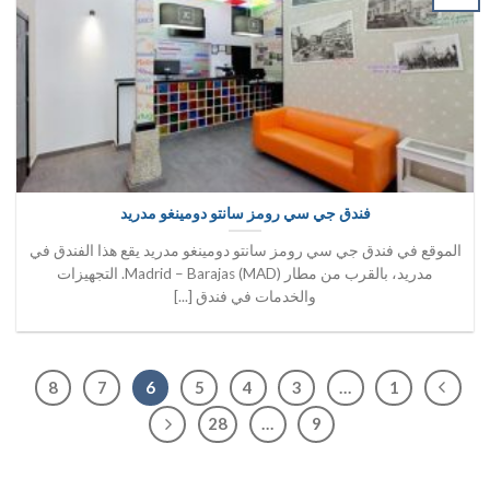
فندق جي سي رومز سانتو دومينغو مدريد
الموقع في فندق جي سي رومز سانتو دومينغو مدريد يقع هذا الفندق في
مدريد، بالقرب من مطار Madrid – Barajas (MAD). التجهيزات
والخدمات في فندق [...]
8
7
6
5
4
3
…
1
28
…
9