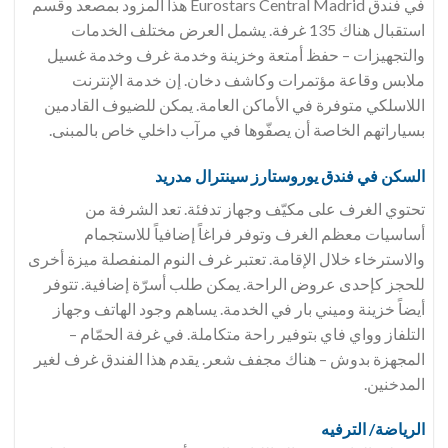
في فندق Eurostars Central Madrid هذا المزود بمصعد وقسم
استقبال هناك 135 غرفة. يشمل العرض مختلف الخدمات
والتجهيزات – حفظ أمتعة وخزينة وخدمة غرف وخدمة غسيل
ملابس وقاعة مؤتمرات وكاشف دخان. إن خدمة الإنترنت
اللاسلكي متوفرة في الأماكن العامة. يمكن للضيوف القادمين
بسياراتهم الخاصة أن يصفّوها في مرآب داخلي خاص بالمبنى.
السكن في فندق
يوروستارز سينترال مدريد
تحتوي الغرف على مكيّف وجهاز تدفئة. تعد الشرفة من
أساسيات معظم الغرف وتوفر فراغاً إضافياً للاستجمام
والاسترخاء خلال الإقامة. تعتبر غرف النوم المنفصلة ميزة أخرى
للحجز كإحدى عروض الراحة. يمكن طلب أسرّة إضافية. تتوفر
أيضاً خزينة وميني بار في الخدمة. يساهم وجود الهاتف وجهاز
التلفاز وواي فاي بتوفير راحة متكاملة. في غرفة الحمّام –
المجهزة بدوش – هناك مجفف شعر. يقدم هذا الفندق غرف لغير
المدخنين.
الرياضة/ الترفيه