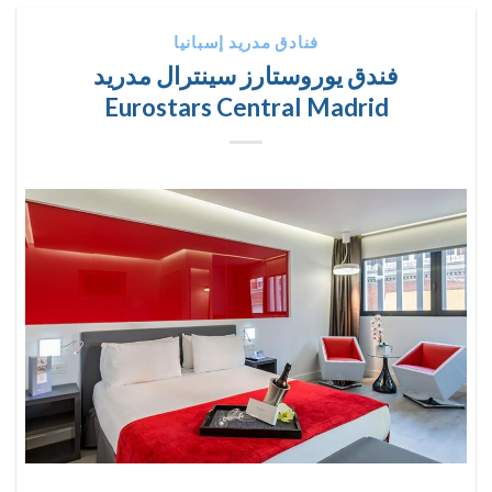
فنادق مدريد إسبانيا
فندق يوروستارز سينترال مدريد
Eurostars Central Madrid