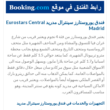
فندق يوروستارز سينترال مدريد Eurostars Central
Madrid
يعتبر فندق يوروستارز من فئة 4 نجوم ويعتبر قريب من شارع
غران فيا للتسوق والمشاة ومن المتاحف الشهيرة مثل متحف
الرومانسية ومتحف التاريخ ومتحف الشمع ويقع بجانب محطة
مترو تربيونال الشهيرة، كما يبتعد حوالي 1.5 كلم فقط عن ساحة
اسبانيا و1.7 كلم عن ساحة بلازا مايور، ويسهل الوصول منه الى
الاسواق الشعبية مثل سوق مركادو سان ميغل خلال دقائق فقط
بالمواصلات العامة، كما يمكن الذهاب منه الى حدائق ريترو بارك
أو القصر الملكي بسهولة أيضاً بالمواصلات، ويعتبر قريب من
الاماكن السياحية في مدريد كونه يقع في سنتر المدينة، وهو
مناسب للمسافرون العرب.
التجهيزات والخدمات في فندق
يوروستارز سينترال مدريد