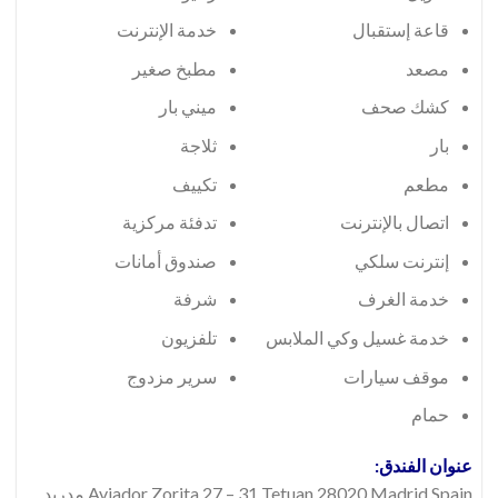
قاعة إستقبال
خدمة الإنترنت
مصعد
مطبخ صغير
كشك صحف
ميني بار
بار
ثلاجة
مطعم
تكييف
اتصال بالإنترنت
تدفئة مركزية
إنترنت سلكي
صندوق أمانات
خدمة الغرف
شرفة
خدمة غسيل وكي الملابس
تلفزيون
موقف سيارات
سرير مزدوج
حمام
عنوان الفندق:
Aviador Zorita 27 – 31 Tetuan 28020 Madrid Spain مدريد