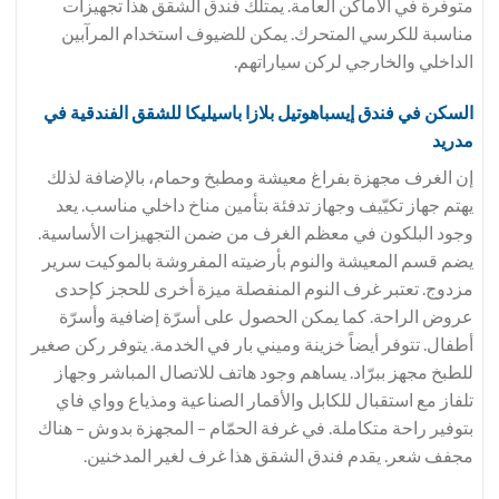
متوفرة في الأماكن العامة. يمتلك فندق الشقق هذا تجهيزات
مناسبة للكرسي المتحرك. يمكن للضيوف استخدام المرآبين
الداخلي والخارجي لركن سياراتهم.
السكن في فندق
إيسباهوتيل بلازا باسيليكا للشقق الفندقية في
مدريد
إن الغرف مجهزة بفراغ معيشة ومطبخ وحمام، بالإضافة لذلك
يهتم جهاز تكيّيف وجهاز تدفئة بتأمين مناخ داخلي مناسب. يعد
وجود البلكون في معظم الغرف من ضمن التجهيزات الأساسية.
يضم قسم المعيشة والنوم بأرضيته المفروشة بالموكيت سرير
مزدوج. تعتبر غرف النوم المنفصلة ميزة أخرى للحجز كإحدى
عروض الراحة. كما يمكن الحصول على أسرّة إضافية وأسرّة
أطفال. تتوفر أيضاً خزينة وميني بار في الخدمة. يتوفر ركن صغير
للطبخ مجهز ببرّاد. يساهم وجود هاتف للاتصال المباشر وجهاز
تلفاز مع استقبال للكابل والأقمار الصناعية ومذياع وواي فاي
بتوفير راحة متكاملة. في غرفة الحمّام – المجهزة بدوش – هناك
مجفف شعر. يقدم فندق الشقق هذا غرف لغير المدخنين.