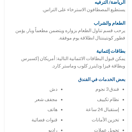
الرياضة/ الترفيه
يستطيع المصطافون الاسترخاء على التراس.
الطعام والشراب
يرحب قسم تناول الطعام بزواره ويتضمن مطعماً وبار. يؤمن
فطور كونتيننتال انطلاقة يوم موفقة.
بطاقات إئتمانية
يمكن قبول البطاقات الائتمانية التالية: أمريكان إكسبرس
وبطاقة فيزا وداينرز كلوب وماستر كارد.
بعض الخدمات في الفندق
فندق 3 نجوم
دش
مجفف شعر
إستقبال 24 ساعة
هاتف
تخزين الأمانات
قنوات فضائية
تحويل عملات
راديو