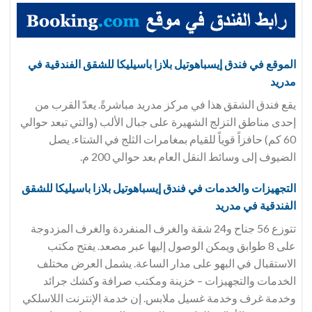
الموقع في فندق
إيسباهوتيل بلازا باسيليكا للشقق الفندقية في
مدريد
يقع فندق الشقق هذا في مركز مدريد مباشرةً. يعدّ القرب من
إحدى مناطق التزلج الشهيرة على جبال الألب (والتي تبعد حوالي
60 كم) حافزاً قوياً للقيام بمغامرات الثلج في الشتاء. يصل
الضيوف إلى وسائط النقل العام بعد حوالي 200 م.
التجهيزات والخدمات في فندق
إيسباهوتيل بلازا باسيليكا للشقق
الفندقية في مدريد
تتوزع 56 جناح و24 شقة والغرف المنفردة والغرف المزدوجة
على 8 طوابق ويمكن الوصول إليها عبر مصعد. يفتح مكتب
الاستقبال في البهو على مدار الساعة. يشمل العرض مختلف
الخدمات والتجهيزات – خزينة ومكتب صرافة وكشك جرائد
وخدمة غرف وخدمة غسيل ملابس. إن خدمة الإنترنت اللاسلكي