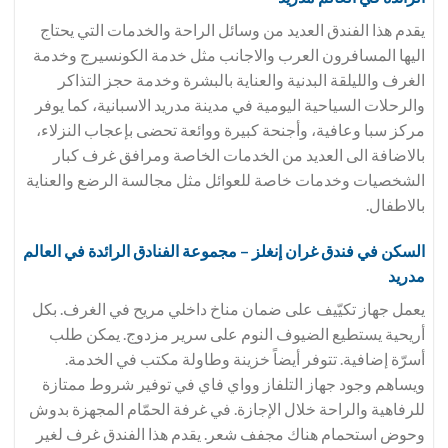
يقدم هذا الفندق العديد من وسائل الراحة والخدمات التي يحتاج
اليها المسافرون العرب والاجانب مثل خدمة الكونسيرج وخدمة
الغرف والليلقة البدنية والعناية بالبشرة وخدمة حجز التذاكر
والرحلات السياحية اليومية في مدينة مدريد الاسبانية، كما يوفر
مركز سبا وعافية، وأجنحة كبيرة ووائعة تحضى بإعجاب النزلاء،
بالاضافة الى العديد من الخدمات الخاصة ومرافق غرف كبار
الشخصيات وخدمات خاصة للعوائل مثل مجالسة الرضع والعناية
بالاطفال.
السكن في فندق
غران إنغلز – مجموعة الفنادق الرائدة في العالم
مدريد
يعمل جهاز تكيّيف على ضمان مناخ داخلي مريح في الغرف. بكل
أريحية يستطيع الضيوف النوم على سرير مزدوج. يمكن طلب
أسرّة إضافية. تتوفر أيضاً خزينة وطاولة مكتب في الخدمة.
ويساهم وجود جهاز التلفاز وواي فاي في توفير شروط ممتازة
للرفاهية والراحة خلال الإجازة. في غرفة الحمّام المجهزة بدوش
وحوض استحمام هناك مجفف شعر. يقدم هذا الفندق غرف لغير