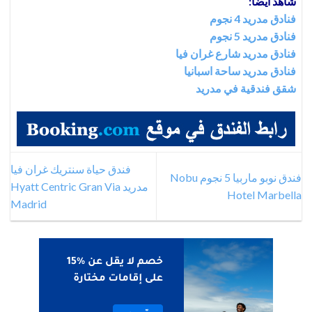
شاهد أيضاً:
فنادق مدريد 4 نجوم
فنادق مدريد 5 نجوم
فنادق مدريد شارع غران فيا
فنادق مدريد ساحة اسبانيا
شقق فندقية في مدريد
فندق حياة سنتريك غران فيا
فندق نوبو ماربيا 5 نجوم Nobu
مدريد Hyatt Centric Gran Via
Hotel Marbella
Madrid