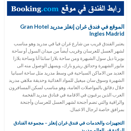
الموقع في فندق غران إنغلز مدريد Gran Hotel
Ingles Madrid
يعتبر الفندق قريب من شارع غران فيا في مدريد وهو مناسب
لشهر العسل للعرسان وقريب أيضاً من ميدان السول أو ساحة
بويرتا ديل سول الشيهرة ومن ساحة بلازا سانتا أنا وساحة بلازا
مايور الشهيرة وحدائق ريترو بارك، ويسهل الوصول منه الى
العديد من الاماكن السياحية في وسط مدريد مثل ساحة اسبانيا
الشهيرة وسوق سان ميغيل للمواد الغذائية وحديقة ملاهي مدريد
خلال دقائق بالمواصلات العامة، وهو مناسب لسكن المسافرون
العرب الذين يرغبون في الاقامة في فنادق مدريد الفخمة
والراقية والتي تضم أجنحة لشهر العسل للعرسان وأجنحة
بمرافق خاصة لرجال الاعمال.
التجهيزات والخدمات في فندق
غران إنغلز – مجموعة الفنادق
الرائدة في العالم مدريد