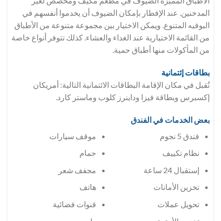
الأطباق المميزة الضيوف في مطعم مكيّف ومخصص لغير
المدخنين. عند الإفطار بإمكان الضيوف أن يخدموا أنفسهم في
البوفيه المتنوع. ويمكن الاختيار بين مجموعة متنوعة من الأطباق
من القائمة الاختيارية عند الغداء والعشاء. كذلك تتوفر أنواع خاصة
من المأكولات منها أطباق حمية.
بطاقات إئتمانية
تُقبل في مكان الإقامة البطاقات الائتمانية التالية: أمريكان
إكسبرس وبطاقة فيزا وداينرز كلوب وماستر كارد.
بعض الخدمات في الفندق
فندق 5 نجوم
موقف سيارات
حمام
إستقبال 24 ساعة
مجفف شعر
تخزين الأمانات
هاتف
تحويل عملات
قنوات فضائية