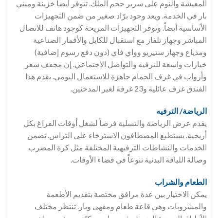
المعيشة والنوم على سرير حجم الملك. تتوفر أيضاً خزينة وميني
بار في الخدمة. ويعد وجود برّاد صغير من ضمن التجهيزات
الأساسية أيضاً. وتوفر التجهيزات المريحة كوجود هاتف للاتصال
المباشر وجهاز تلفاز مع استقبال للكابل والأقمار الصناعية
ومذياع وجهاز ستيريو وواي فاي (دون دفع رسوم إضافية)
خيارات واسعة للترفيه والتواصل الاجتماعي. إن مجفف شعر
وأرواب في غرف الحمام جاهزة للاستعمال اليومي. يقدم هذا
الفندق غرف عائلية و23 غرفة لغير المدخنين.
الرياضة/ الترفيه
يقدم عرض الرياضة والتسلية فرصاً لشغل أوقات الفراغ بكل
أريحية. يستطيع المصطافون الاسترخاء على التراس. تضمن
الخدمات والنشاطات الترفيهية المختلفة مثل كرة المضرب
وصالة اللياقة البدنية تنوعاً في قضاء الأوقات.
الطعام والشراب
يمكن الاختيار بين عدة مرافق مختصة بتقديم الأطعمة
والمشروبات وهي قاعة طعام ومقهى وبار. تنتظر مختلف