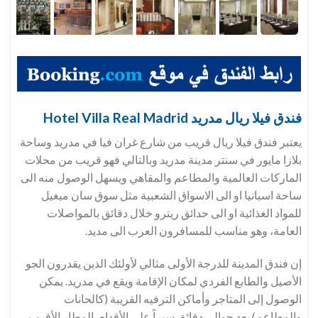
فندق فيلا ريال مدريد Hotel Villa Real Madrid
يعتبر فندق فيلا ريال قريب من شارع غران فيا في مدريد وساحة
بلازا مايور في سنتر مدينة مدريد وبالتالي فهو قريب من محلات
الماركات العالمية والمطاعم والمقاهي ويسهل الوصول منه الى
ساحة اسبانيا او الى الاسواق الشعبية مثل سوق سان ميغيل
للمواد الغذائية او الى حدائق ريترو خلال دقائق بالمواصلات
العامة، وهو مناسب للمسافرون العرب الى مديد.
إن فندق المدينة للدرجة الأولى مثالي لأولئك الذين يقدرون الجو
الأصيل والطابع الفردي لمكان الإقامة ويقع في مدريد. يمكن
الوصول إلى المتاجر وأماكن الترفيه القريبة (كالحانات
والمطاعم) بعد حوالي دقائق سيراً على الأقدام. المطار الأقرب