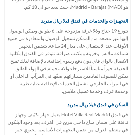
هو Madrid – Barajas (MAD)، حيث يبعد حوالي 18 كم.
التجهيزات والخدمات في فندق
فيلا ريال مدريد
تتوزع 19 جناح و96 غرفة مزدوجة على ٥ طوابق ويمكن الوصول
إليها عبر مصعد. من الممكن تسجيل الوصول والمغادرة في جميع
الأوقات عند الاستقبال على مدار 24 ساعة. يتضمن التجهيز
شماعة ملابس وخزينة ومكتب صرافة. تتوفر في الفندق إمكانية
الاتصال بالواي فاي دون دفع رسوم إضافية. بالإضافة لذلك تمنح
الحديقة حيزاً مناسباً للاسترخاء والاستجمام في الهواء الطلق.
يمكن للضيوف القادمين بسياراتهم صفّها في المرآب الداخلي أو
في المرآب الخارجي. تشمل الخدمات الإضافية عناية طبية
وخدمة غرف وخدمة غسيل ملابس.
السكن في فندق
فيلا ريال مدريد
في فندق Hotel Villa Real Madrid يعمل جهاز تكيّيف وجهاز
تدفئة على ضمان مناخ داخلي مريح في الغرف. يعد وجود البلكون
في معظم الغرف من ضمن التجهيزات الأساسية. يحتوي حيز