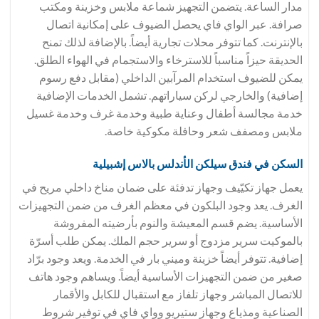
مدار الساعة. يتضمن التجهيز شماعة ملابس وخزينة ومكتب
صرافة. عبر الواي فاي يحصل الضيوف على إمكانية اتصال
بالإنترنت. كما تتوفر محلات تجارية أيضاً. بالإضافة لذلك تمنح
الحديقة حيزاً مناسباً للاسترخاء والاستجمام في الهواء الطلق.
يمكن للضيوف استخدام المرآبين الداخلي (مقابل دفع رسوم
إضافية) والخارجي لركن سياراتهم. تشمل الخدمات الإضافية
خدمة مجالسة أطفال وعناية طبية وخدمة غرف وخدمة غسيل
ملابس ومصفف شعر وحافلة مكوكية خاصة.
السكن في فندق
سيلكن الأندلس بالاس إشبيلية
يعمل جهاز تكيّيف وجهاز تدفئة على ضمان مناخ داخلي مريح في
الغرف. يعد وجود البلكون في معظم الغرف من ضمن التجهيزات
الأساسية. يضم قسم المعيشة والنوم بأرضيته المفروشة
بالموكيت سرير مزدوج أو سرير حجم الملك. يمكن طلب أسرّة
إضافية. تتوفر أيضاً خزينة وميني بار في الخدمة. ويعد وجود برّاد
صغير من ضمن التجهيزات الأساسية أيضاً. ويساهم وجود هاتف
للاتصال المباشر وجهاز تلفاز مع استقبال للكابل والأقمار
الصناعية ومذياع وجهاز ستيريو وواي فاي في توفير شروط