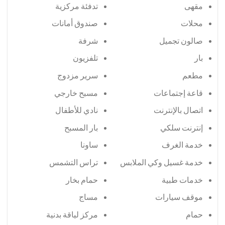
مقهى
تدفئة مركزية
محلات
صندوق أمانات
صالون تجميل
شرفة
بار
تلفزيون
مطعم
سرير مزدوج
قاعة إجتماعات
مسبح خارجي
اتصال بالإنترنت
نادي للأطفال
إنترنت سلكي
بار المسبح
خدمة الغرف
ساونا
خدمة غسيل وكي الملابس
تراس التشمس
خدمات طبية
حمام بخار
موقف سيارات
مساج
حمام
مركز لياقة بدنية