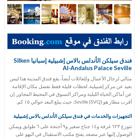
فندق
سيلكن الأندلس بالاس إشبيلية إسبانيا Silken
Al-Andalus Palace Seville
مثالي لرجال الأعمال وللعائلات أيضاً، يقع فندق المدينة هذا ليس
بعيد عن مركز إشبيلية. لحظات قليلة فقط تفصل مكان الإقامة
عن أماكن الحياة الليلية ومراكز التسوق في المحيط المجاور. إن
أقرب مطار هو Seville (SVQ)، حيث يبلغ البعد حوالي ١٥ كم.
التجهيزات والخدمات في فندق
سيلكن الأندلس بالاس إشبيلية
تتوزع ٦٢٣ غرفة و١٤ جناح صغير و٩ أجنحة على ٦ طوابق ويمكن
الوصول إليها عبر مصعد. يفتح مكتب الاستقبال في البهو على