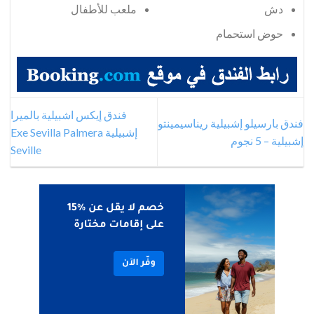
دش
ملعب للأطفال
حوض استحمام
فندق إيكس اشبيلية بالميرا
فندق بارسيلو إشبيلية ريناسيمينتو
إشبيلية Exe Sevilla Palmera
إشبيلية – 5 نجوم
Seville