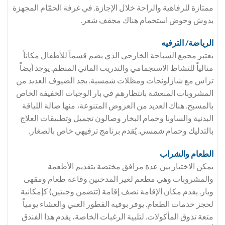
ممتازة للرفاهية والراحة خلال الإجازة. في غرفة الحمّام المجهزة
بدوش وحوض استحمام هناك مجفف شعر.
الرياضة/ الترفيه
يعتبر مجمع السباحة الخارجي الذي يضم قسماً للأطفال مكاناً
مثالياً للنشاط الاستجمامي والتدريب المائي المنظم. يوجد أيضاً
تراس مع شازلونجات ومظلات شمسية. يجد الضيوف العديد من
المشروبات المنعشة بانتظارهم في بار الوجبات الخفيفة الخاص
بالمسبح. هناك العديد من العروض المتنوعة، منها صالة اللياقة
البدنية والساونا وحمام البخار وصالون تجميل وتطبيقات العلاج
بالتدليك وحمام شمسي. يُقدم برنامج ترفيهي خاص بالصغار.
الطعام والشراب
يمكن الاختيار بين عدة مرافق مختصة بتقديم الأطعمة
والمشروبات وهي مطعم لغير المدخنين وقاعة طعام ومقهى
وبار. يقدم مكان الإقامة نصف إقامة (تتضمن وجبتين) كإمكانية
لحجز خدمات الطعام. يوفر بوفيه الفطور الغني والعشاء يومياً
متعة تذوق المأكولات. لتلبية الرغبات الخاصة، يقدم هذا الفندق