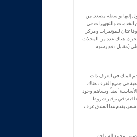
موزعة على ٥ طوابق، حيث يمكن الوصول إليها بواسطة مصعد. من
الاستقبال على مدار ٢٤ ساعة. نضع العديد من الخدمات والتجهيزات في
اعتان للمؤتمرات ومركز
تحرك. هناك عدد من المحلات
اخلي (مقابل دفع رسوم
جم الملك في الغرف ذات
اهية في جميع الغرف هناك
لأساسية أيضاً. ويساهم وجود
إضافية) في توفير شروط
شعر. يقدم هذا الفندق غرف
 يضمن مجمع السباحة