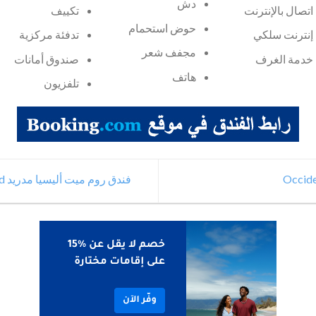
دش
اتصال بالإنترنت
تكييف
حوض استحمام
إنترنت سلكي
تدفئة مركزية
مجفف شعر
خدمة الغرف
صندوق أمانات
هاتف
تلفزيون
فندق روم ميت أليسيا مدريد Room Mate Alicia Madrid