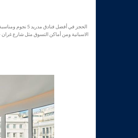
الحجز في أفضل فن
الاسبانية ومن أماكن التسوق مثل شارع غران 